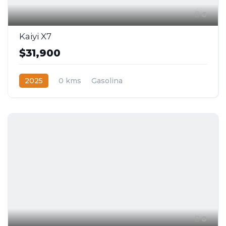
6
Kaiyi X7
$31,900
2025
0 kms
Gasolina
Tracción delantera
8