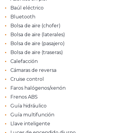
•
Baúl eléctrico
•
Bluetooth
•
Bolsa de aire (chofer)
•
Bolsa de aire (laterales)
•
Bolsa de aire (pasajero)
•
Bolsa de aire (traseras)
•
Calefacción
•
Cámaras de reversa
•
Cruise control
•
Faros halógenos/xenón
•
Frenos ABS
•
Guía hidráulico
•
Guía multifunción
•
Llave inteligente
•
Luces de encendido diurno