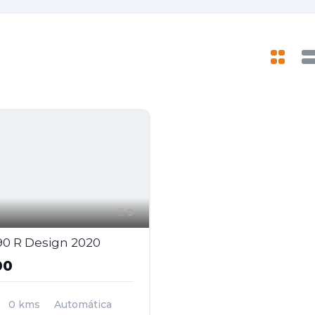
9
90 R Design 2020
00
0 kms
Automática