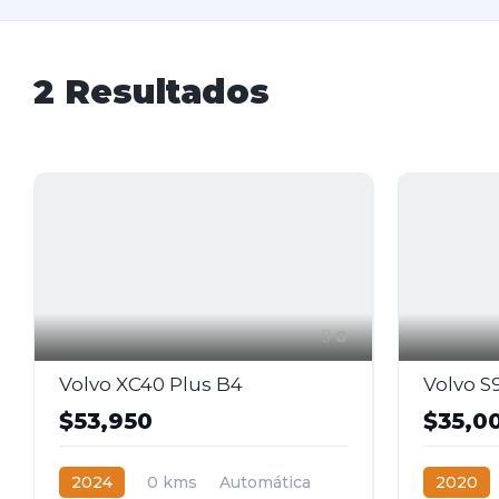
2
Resultados
8
Volvo XC40 Plus B4
Volvo S
$53,950
$35,0
2024
0 kms
Automática
2020