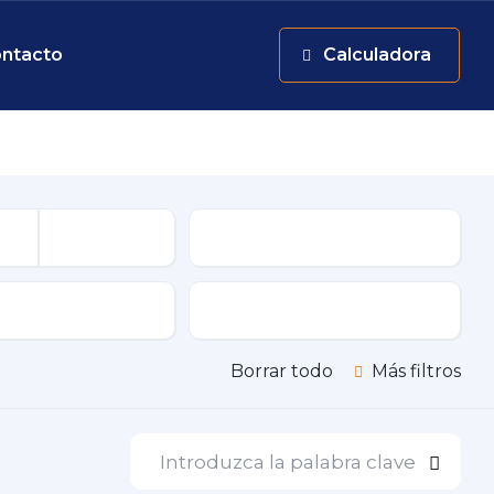
ntacto
Calculadora
KM
ión
Color
Borrar todo
Más filtros