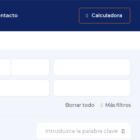
ntacto
Calculadora
KM
ión
Color
Borrar todo
Más filtros