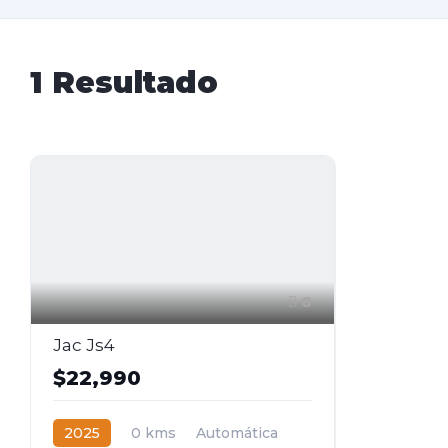
1
Resultado
8
Jac Js4
$22,990
2025
0 kms
Automática