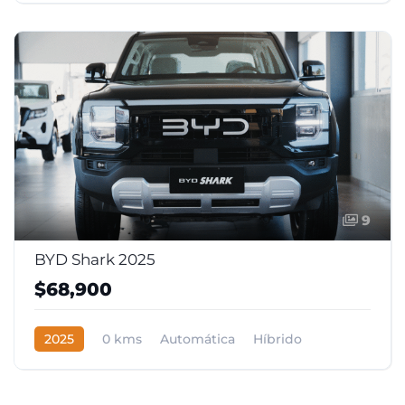
9
BYD Shark 2025
$68,900
2025
0 kms
Automática
Híbrido
AWD