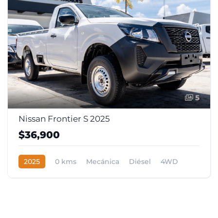
5
Nissan Frontier S 2025
$36,900
2025
0 kms
Mecánica
Diésel
4WD