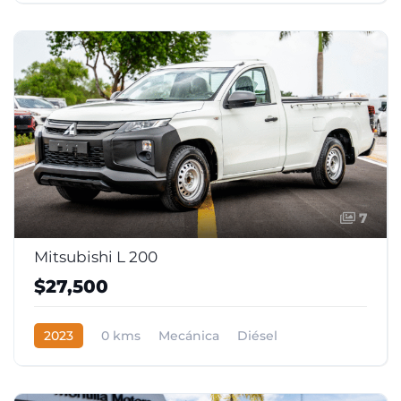
7
Mitsubishi L 200
$27,500
2023
0 kms
Mecánica
Diésel