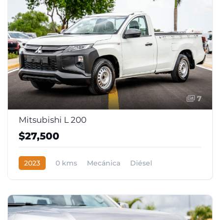
7
Mitsubishi L 200
$27,500
2023
0 kms
Mecánica
Diésel