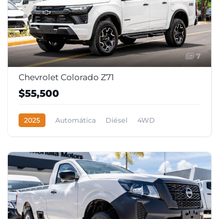
7
Chevrolet Colorado Z71
$55,500
2025
Automática
Diésel
4WD