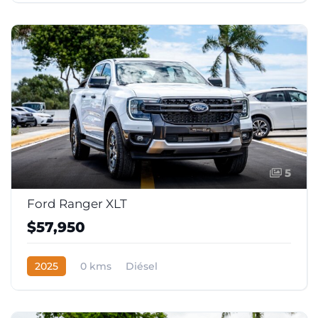
5
Ford Ranger XLT
$57,950
2025
0 kms
Diésel