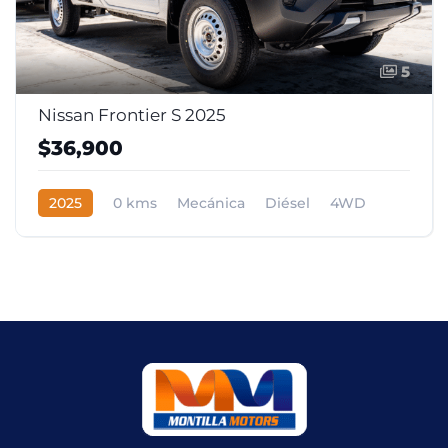
5
Nissan Frontier S 2025
$36,900
2025
0 kms
Mecánica
Diésel
4WD